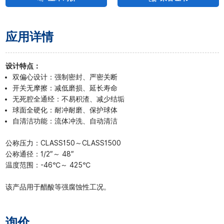
应用详情
设计特点：
双偏心设计：强制密封、严密关断
开关无摩擦：减低磨损、延长寿命
无死腔全通经：不易积渣、减少结垢
球面全硬化：耐冲耐磨、保护球体
自清洁功能：流体冲洗、自动清洁
公称压力：CLASS150～CLASS1500
公称通径：1/2″～ 48″
温度范围：-46℃～ 425℃
该产品用于醋酸等强腐蚀性工况。
询价