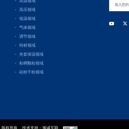
高温领域
高压领域
低温领域
气体领域
调节领域
特材领域
夹套保温领域
粘稠颗粒领域
硅粉干粉领域
版权所有
技术支持：海诚互联