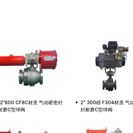
12”600 CF8C材质 气动硬密封
2" 300磅 F304材质 
耐磨C型球阀
封耐磨C型球阀