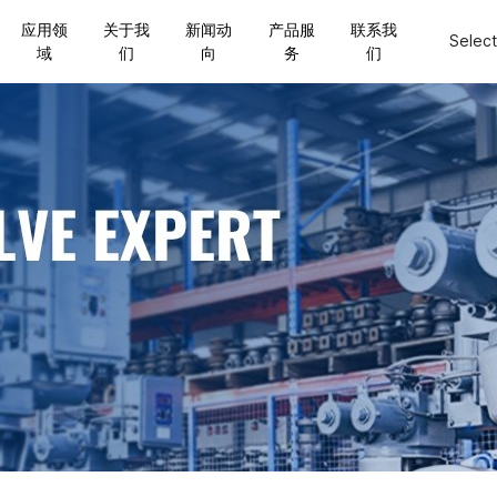
应用领
关于我
新闻动
产品服
联系我
Selec
域
们
向
务
们