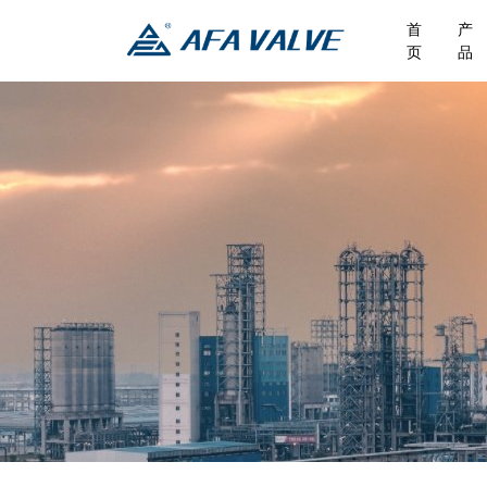
首
产
页
品