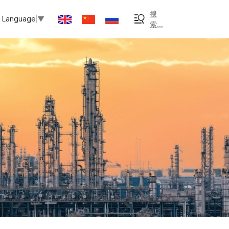
搜
t Language
▼
索...