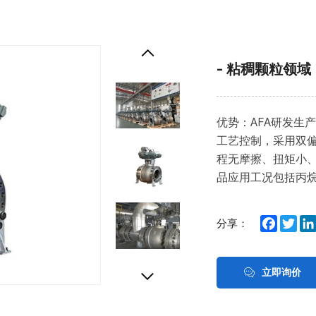
粘稠颗粒领域
优势：AFA研发生
工艺控制，采用双
程无摩擦、扭矩小
品应用工况包括丙
Facebo
Twit
分享：
立即询价