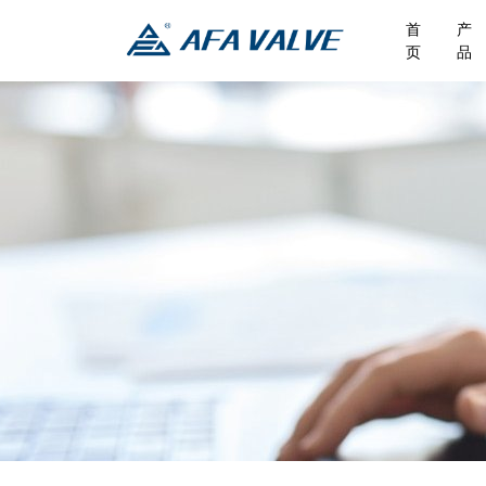
首
产
页
品