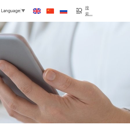
搜
t Language
▼
索...