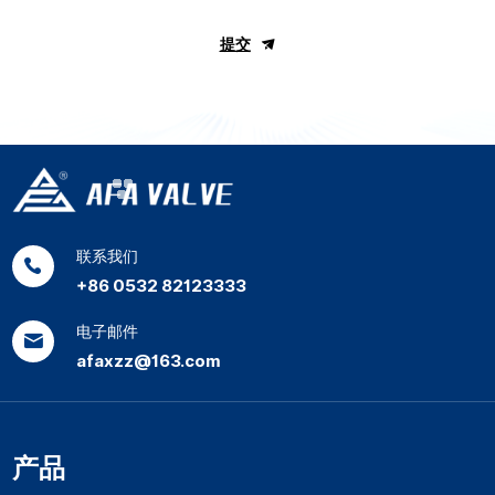
提交
联系我们
+86 0532 82123333
电子邮件
afaxzz@163.com
产品