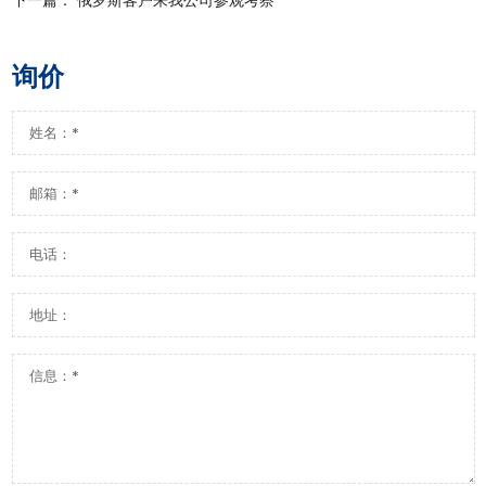
下一篇：
俄罗斯客户来我公司参观考察
询价