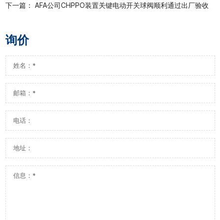
下一篇：
AFA公司CHPPO装置关键电动开关球阀顺利通过出厂验收
询价