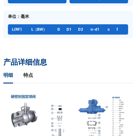
单位：毫米
L(RF)
L（BW）
D
D1
D2
n-d1
c
f
产品详细信息
明细
特点