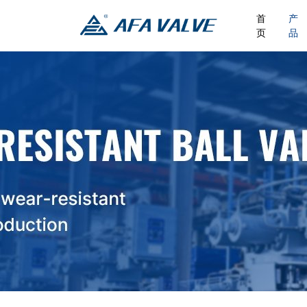
首
产
页
品