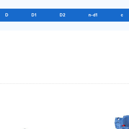
D
D1
D2
n-d1
c