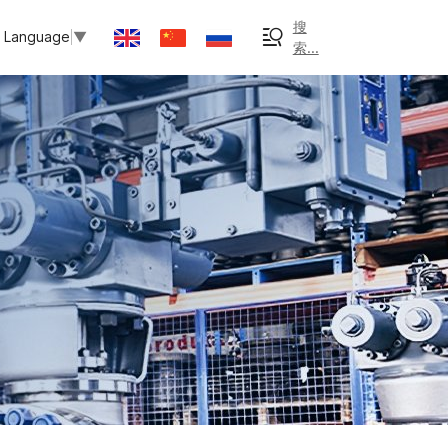
搜
t Language
▼
索...