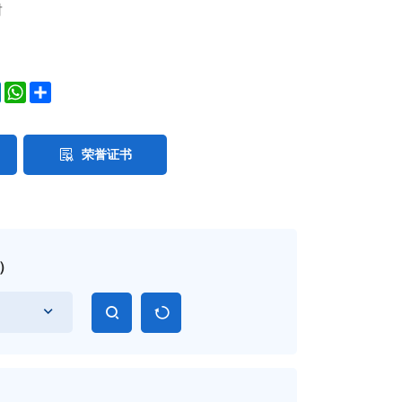
封
ok
ter
LinkedIn
WhatsApp
Share
荣誉证书
）