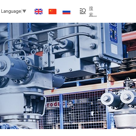
搜
t Language
▼
索...