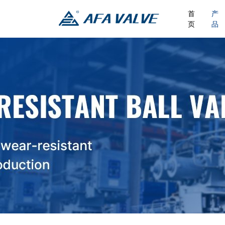
首
产
页
品