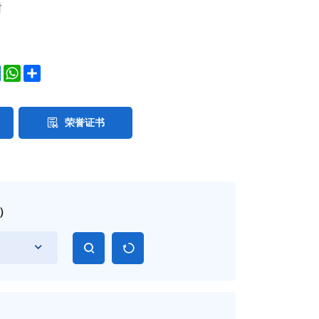
封
ok
ter
LinkedIn
WhatsApp
Share
荣誉证书
）