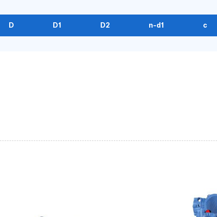
D
D1
D2
n-d1
c