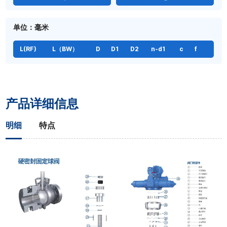
单位：毫米
L(RF)
L（BW）
D
D1
D2
n-d1
c
f
产品详细信息
明细
特点