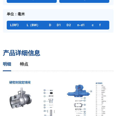
单位：毫米
L(RF)
L（BW）
D
D1
D2
n-d1
c
f
产品详细信息
明细
特点