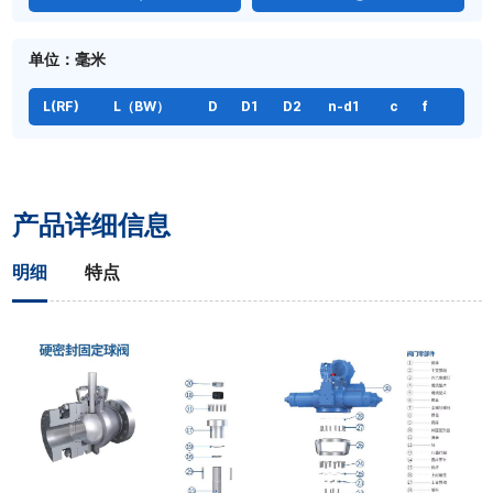
单位：毫米
L(RF)
L（BW）
D
D1
D2
n-d1
c
f
产品详细信息
明细
特点