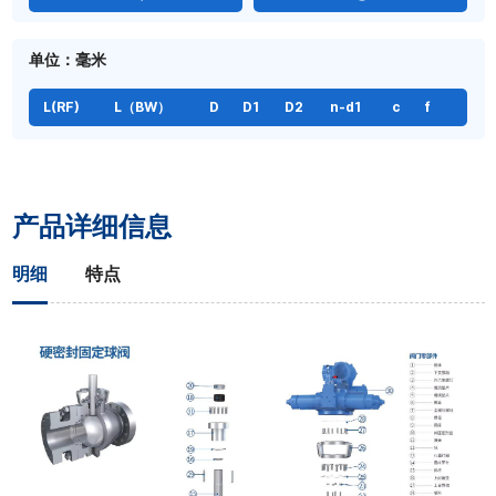
单位：毫米
L(RF)
L（BW）
D
D1
D2
n-d1
c
f
产品详细信息
明细
特点