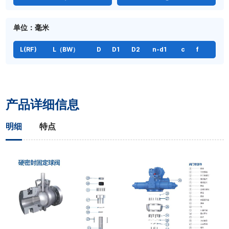
单位：毫米
L(RF)
L（BW）
D
D1
D2
n-d1
c
f
产品详细信息
明细
特点